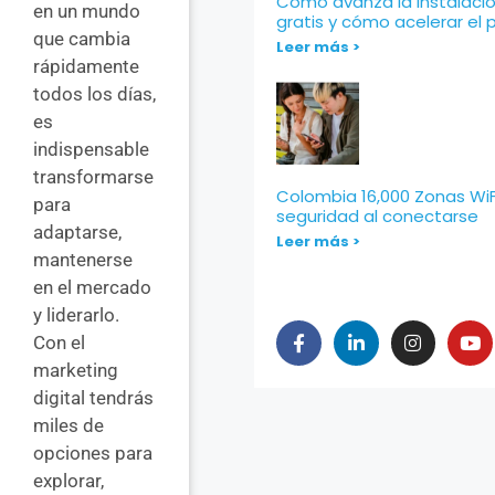
Cómo avanza la instalació
en un mundo
gratis y cómo acelerar el
que cambia
Leer más >
rápidamente
todos los días,
es
indispensable
transformarse
Colombia 16,000 Zonas WiFi
para
seguridad al conectarse
adaptarse,
Leer más >
mantenerse
en el mercado
y liderarlo.
Con el
marketing
digital tendrás
miles de
opciones para
explorar,