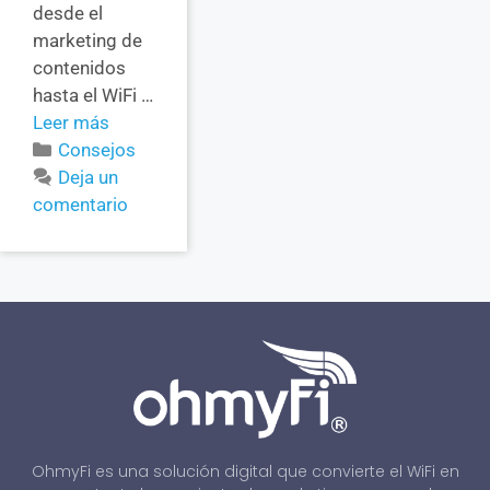
desde el
marketing de
contenidos
hasta el WiFi …
Leer más
Consejos
Deja un
comentario
OhmyFi es una solución digital que convierte el WiFi en