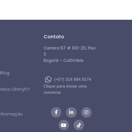
Contato
Carrera 67 # 100-20, Piso
3
Bogotá – Colômbia
 Blog
(+57) 314 894 9274
Clique para iniciar uma
ontos OhmyFi?
conversa
 informação