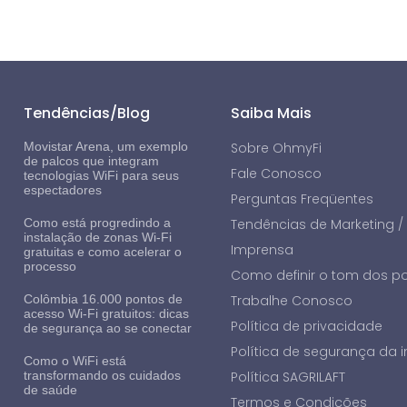
Tendências/Blog
Saiba Mais
Movistar Arena, um exemplo
Sobre OhmyFi
de palcos que integram
Fale Conosco
tecnologias WiFi para seus
espectadores
Perguntas Freqüentes
Como está progredindo a
Tendências de Marketing /
instalação de zonas Wi-Fi
Imprensa
gratuitas e como acelerar o
processo
Como definir o tom dos p
Colômbia 16.000 pontos de
Trabalhe Conosco
acesso Wi-Fi gratuitos: dicas
Política de privacidade
de segurança ao se conectar
Política de segurança da
Como o WiFi está
transformando os cuidados
Política SAGRILAFT
de saúde
Termos e Condições