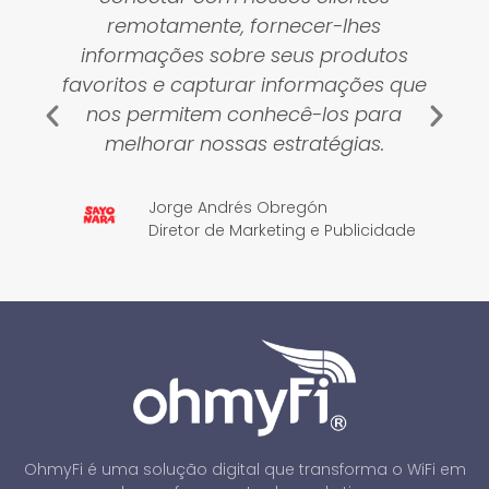
ambiciosos, como as salas VIP da
Avianca.
e
Ela gera valor com a inovação que
oferece em suas estratégias e
serviços.
Peter Burrowes
Gerente de Marca, Trade
Marketing e Patrocínios,
Movistar Colômbia
OhmyFi é uma solução digital que transforma o WiFi em