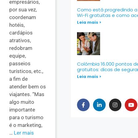
empresários,
por sua vez,
Como está progredindo a 
Wi-Fi gratuitas e como ac
coordenam
Leia mais >
hotéis,
cardápios
atrativos,
redobram
equipe,
passeios
Colômbia 16.000 pontos d
gratuitos: dicas de segur
turísticos, etc.,
Leia mais >
a fim de
atender bem os
viajantes. “Mas
algo muito
importante
para o turismo
é o marketing,
…
Ler mais