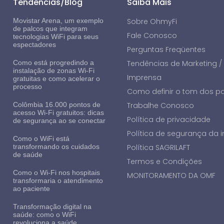
Tendências/Blog
Saiba Mais
Movistar Arena, um exemplo
Sobre OhmyFi
de palcos que integram
Fale Conosco
tecnologias WiFi para seus
espectadores
Perguntas Freqüentes
Como está progredindo a
Tendências de Marketing /
instalação de zonas Wi-Fi
Imprensa
gratuitas e como acelerar o
processo
Como definir o tom dos p
Colômbia 16.000 pontos de
Trabalhe Conosco
acesso Wi-Fi gratuitos: dicas
Política de privacidade
de segurança ao se conectar
Política de segurança da
Como o WiFi está
transformando os cuidados
Política SAGRILAFT
de saúde
Termos e Condições
Como o Wi-Fi nos hospitais
MONITORAMENTO DA OMF
transformaria o atendimento
ao paciente
Transformação digital na
saúde: como o WiFi
revoluciona a saúde