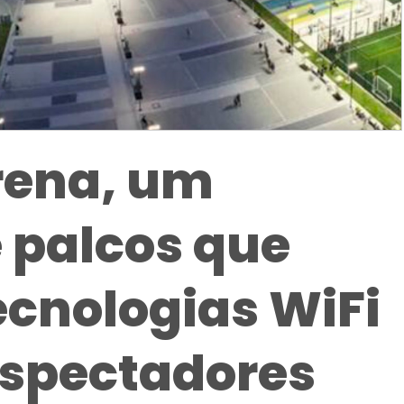
rena, um
 palcos que
ecnologias WiFi
espectadores