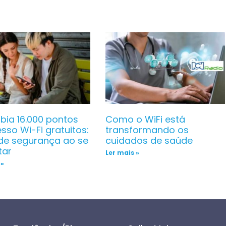
ia 16.000 pontos
Como o WiFi está
sso Wi-Fi gratuitos:
transformando os
de segurança ao se
cuidados de saúde
tar
Ler mais »
 »