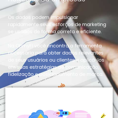
Os dados podem impulsionar
rapidamente seus esforços de marketing
se usados de forma correta e eficiente.
Na OhmyFi você encontra a ferramenta
necessária para obter dados relevantes
de seus usuários ou clientes e aplicá-los
em suas estratégias de comunicação,
fidelização e posicionamento de marca.