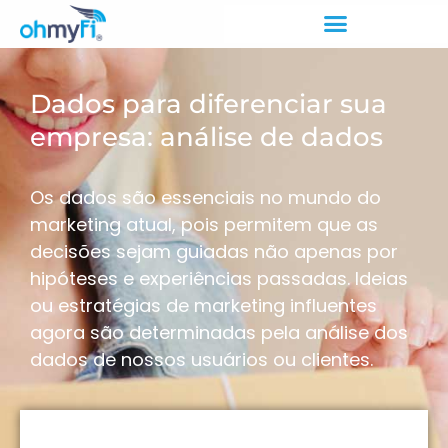
Dados para diferenciar sua
empresa: análise de dados
Os dados são essenciais no mundo do
marketing atual, pois permitem que as
decisões sejam guiadas não apenas por
hipóteses e experiências passadas. Ideias
ou estratégias de marketing influentes
agora são determinadas pela análise dos
dados de nossos usuários ou clientes.