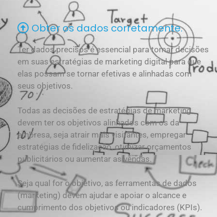
Obter os dados corretamente.
Ter dados precisos é essencial para tomar decisões
em suas estratégias de marketing digital para que
elas possam se tornar efetivas e alinhadas com
seus objetivos.
Todas as decisões de estratégias de marketing
devem ter os objetivos alinhados com os da
empresa, seja atrair mais visitantes, empregar
estratégias de fidelização, otimizar orçamentos
publicitários ou aumentar as vendas.
Seja qual for o objetivo, as ferramentas de dados
(marketing) devem ajudar e apoiar o alcance e
cumprimento dos objetivos ou indicadores (KPIs).